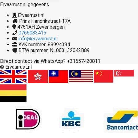
Ervaarrust.nl gegevens
Ervaarrust.nl
Prins Hendrikstraat 17A
4761AH
Zevenbergen
0765083415
info@ervaarrust.nl
KvK nummer: 88994384
BTW nummer: NL003132042B89
Direct contact via WhatsApp? +31657420811
© Ervaarrust.nl