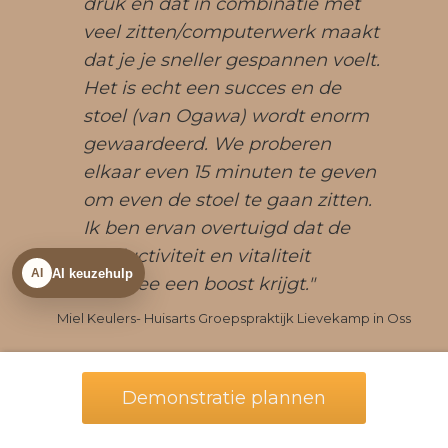
druk en dat in combinatie met
veel zitten/computerwerk maakt
dat je je sneller gespannen voelt.
Het is echt een succes en de
stoel (van Ogawa) wordt enorm
gewaardeerd. We proberen
elkaar even 15 minuten te geven
om even de stoel te gaan zitten.
Ik ben ervan overtuigd dat de
productiviteit en vitaliteit
AI keuzehulp
AI
hiermee een boost krijgt."
Miel Keulers- Huisarts Groepspraktijk Lievekamp in Oss
Demonstratie plannen
Drie stappen naar een vitalere werkvloer: