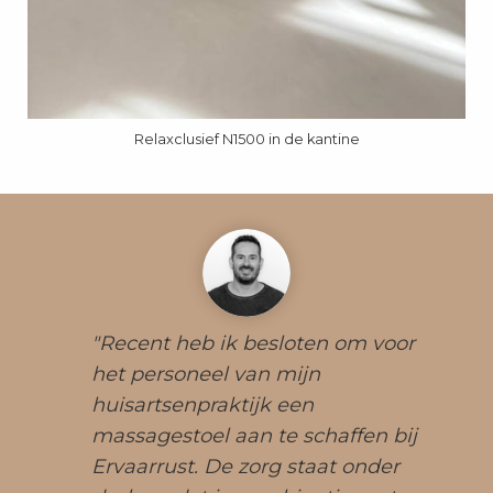
Relaxclusief N1500 in de kantine
"Recent heb ik besloten om voor
het personeel van mijn
huisartsenpraktijk een
massagestoel aan te schaffen bij
Ervaarrust. De zorg staat onder