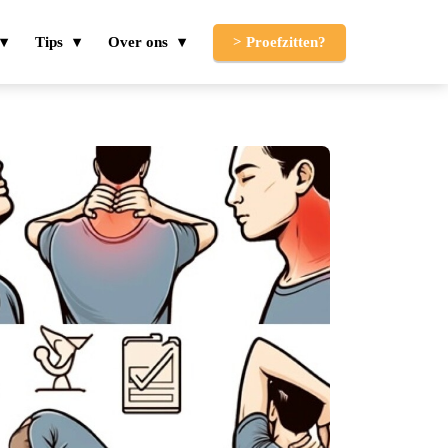
Tips
Over ons
> Proefzitten?