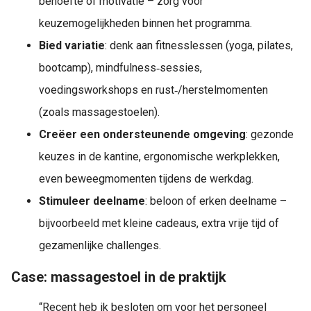
behoefte of motivatie – zorg voor
keuzemogelijkheden binnen het programma.
Bied variatie
: denk aan fitnesslessen (yoga, pilates,
bootcamp), mindfulness‑sessies,
voedingsworkshops en rust‑/herstelmomenten
(zoals massagestoelen).
Creëer een ondersteunende omgeving
: gezonde
keuzes in de kantine, ergonomische werkplekken,
even beweegmomenten tijdens de werkdag.
Stimuleer deelname
: beloon of erken deelname –
bijvoorbeeld met kleine cadeaus, extra vrije tijd of
gezamenlijke challenges.
Case: massagestoel in de praktijk
“Recent heb ik besloten om voor het personeel