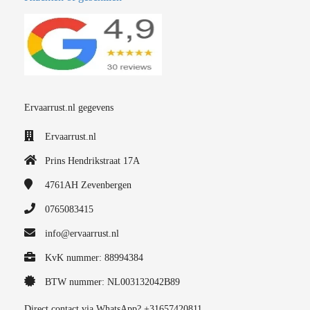
Ervaarrust.nl gegevens
Ervaarrust.nl
Prins Hendrikstraat 17A
4761AH
Zevenbergen
0765083415
info@ervaarrust.nl
KvK nummer: 88994384
BTW nummer: NL003132042B89
Direct contact via WhatsApp? +31657420811