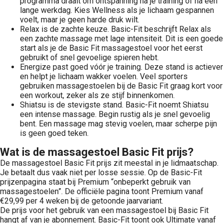
programma draait om ontspanning na je training of na een
lange werkdag. Kies Wellness als je lichaam gespannen
voelt, maar je geen harde druk wilt.
Relax is de zachte keuze. Basic-Fit beschrijft Relax als
een zachte massage met lage intensiteit. Dit is een goede
start als je de Basic Fit massagestoel voor het eerst
gebruikt of snel gevoelige spieren hebt.
Energize past goed vóór je training. Deze stand is actiever
en helpt je lichaam wakker voelen. Veel sporters
gebruiken massagestoelen bij de Basic Fit graag kort voor
een workout, zeker als ze stijf binnenkomen.
Shiatsu is de stevigste stand. Basic-Fit noemt Shiatsu
een intense massage. Begin rustig als je snel gevoelig
bent. Een massage mag stevig voelen, maar scherpe pijn
is geen goed teken.
Wat is de massagestoel Basic Fit prijs?
De massagestoel Basic Fit prijs zit meestal in je lidmaatschap.
Je betaalt dus vaak niet per losse sessie. Op de Basic-Fit
prijzenpagina staat bij Premium “onbeperkt gebruik van
massagestoelen”. De officiële pagina toont Premium vanaf
€29,99 per 4 weken bij de getoonde jaarvariant.
De prijs voor het gebruik van een massagestoel bij Basic Fit
hangt af van je abonnement. Basic-Fit toont ook Ultimate vanaf