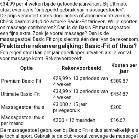
€34,99 per 4 weken bij de getoonde jaarvariant. Bij Ultimate
staat eveneens “onbeperkt gebruik van massagestoelen”.
De prijs verandert soms door acties of abonnementsvormen.
Check daarom altijd de actuele Basic-Fit tarieven. Wil je sporten
en massage combineren? Dan is de Basic Fit massagestoel
een fijne extra. Zoek je vooral massage? Dan is de
massagestoel Basic Fit prijs slechts één deel van de rekensom.
Praktische rekenvergelijking: Basic-Fit of thuis?
Een eigen stoel kan per jaar goedkoper uitvallen als je vooral
voor massage komt. Rekenvoorbeeld:
Kosten per
Optie
Rekenvoorbeeld
jaar
€29,99 x 13 periodes van
Premium Basic-Fit
€389,87
4 weken
€34,99 x 13 periodes van
Ultimate Basic-Fit
€454,87
4 weken
€3.000 / 15 jaar
Massagestoel thuis
€200
privégebruik
Massagestoel thuis
€200 / 12 maanden
€16,67
per maand
De massagestoel gebruiken bij Basic Fit is dus aantrekkelijk als
je toch al sport. Gebruik je de club vooral vanwege de massage?