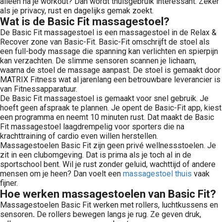
alleen na je workout? Dan wordt thuisgebruik interessant. Zeker
als je privacy, rust en dagelijks gemak zoekt.
Wat is de Basic Fit massagestoel?
De Basic Fit massagestoel is een massagestoel in de Relax &
Recover zone van Basic-Fit. Basic-Fit omschrijft de stoel als
een full-body massage die spanning kan verlichten en spierpijn
kan verzachten. De slimme sensoren scannen je lichaam,
waarna de stoel de massage aanpast. De stoel is gemaakt door
MATRIX Fitness wat al jarenlang een betrouwbare leverancier is
van Fitnessapparatuur.
De Basic Fit massagestoel is gemaakt voor snel gebruik. Je
hoeft geen afspraak te plannen. Je opent de Basic-Fit app, kiest
een programma en neemt 10 minuten rust. Dat maakt de Basic
Fit massagestoel laagdrempelig voor sporters die na
krachttraining of cardio even willen herstellen.
Massagestoelen Basic Fit zijn geen privé wellnessstoelen. Je
zit in een clubomgeving. Dat is prima als je toch al in de
sportschool bent. Wil je rust zonder geluid, wachttijd of andere
mensen om je heen? Dan voelt een
massagestoel thuis
vaak
fijner.
Hoe werken massagestoelen van Basic Fit?
Massagestoelen Basic Fit werken met rollers, luchtkussens en
sensoren
.
De rollers bewegen langs je rug. Ze geven druk,