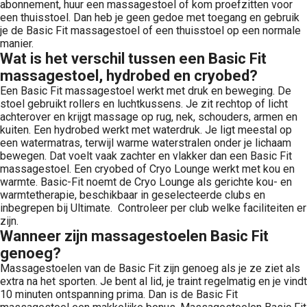
abonnement, huur een massagestoel of kom proefzitten voor
een thuisstoel. Dan heb je geen gedoe met toegang en gebruik
je de Basic Fit massagestoel of een thuisstoel op een normale
manier.
Wat is het verschil tussen een Basic Fit
massagestoel, hydrobed en cryobed?
Een Basic Fit massagestoel werkt met druk en beweging. De
stoel gebruikt rollers en luchtkussens. Je zit rechtop of licht
achterover en krijgt massage op rug, nek, schouders, armen en
kuiten. Een hydrobed werkt met waterdruk. Je ligt meestal op
een watermatras, terwijl warme waterstralen onder je lichaam
bewegen. Dat voelt vaak zachter en vlakker dan een Basic Fit
massagestoel. Een cryobed of Cryo Lounge werkt met kou en
warmte. Basic-Fit noemt de Cryo Lounge als gerichte kou- en
warmtetherapie, beschikbaar in geselecteerde clubs en
inbegrepen bij Ultimate. Controleer per club welke faciliteiten er
zijn.
Wanneer zijn massagestoelen Basic Fit
genoeg?
Massagestoelen van de Basic Fit zijn genoeg als je ze ziet als
extra na het sporten. Je bent al lid, je traint regelmatig en je vindt
10 minuten ontspanning prima. Dan is de Basic Fit