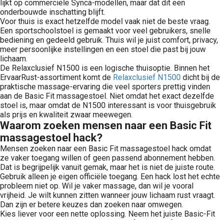
lijkt op commerciële Synca-modellen, maar dat dit een
onderbouwde inschatting blijft.
Voor thuis is exact hetzelfde model vaak niet de beste vraag.
Een sportschoolstoel is gemaakt voor veel gebruikers, snelle
bediening en gedeeld gebruik. Thuis wil je juist comfort, privacy,
meer persoonlijke instellingen en een stoel die past bij jouw
lichaam.
De Relaxclusief N1500 is een logische thuisoptie. Binnen het
ErvaarRust-assortiment komt de
Relaxclusief N1500
dicht bij de
praktische massage-ervaring die veel sporters prettig vinden
aan de Basic Fit massagestoel. Niet omdat het exact dezelfde
stoel is, maar omdat de N1500 interessant is voor thuisgebruik
als prijs en kwaliteit zwaar meewegen.
Waarom zoeken mensen naar een Basic Fit
massagestoel hack?
Mensen zoeken naar een Basic Fit massagestoel hack omdat
ze vaker toegang willen of geen passend abonnement hebben.
Dat is begrijpelijk vanuit gemak, maar het is niet de juiste route.
Gebruik alleen je eigen officiële toegang. Een hack lost het echte
probleem niet op. Wil je vaker massage, dan wil je vooral
vrijheid. Je wilt kunnen zitten wanneer jouw lichaam rust vraagt.
Dan zijn er betere keuzes dan zoeken naar omwegen.
Kies liever voor een nette oplossing. Neem het juiste Basic-Fit