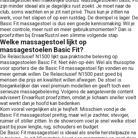
massagestoel een makkelijke bonus. Massagestoelen Basic Fit
zijn minder ideaal als je dagelijks rust zoekt. Je moet naar de
club, soms wachten en je zit niet privé. Thuis kun je zitten na
werk, voor het slapen of op een rustdag. De drempel is lager. De
Basic Fit massagestoel is dus een goede kennismaking. Wil je
meer controle, meer rust en meer gebruiksmomenten? Dan is
proefzitten bij ErvaarRust.nl een slimme volgende stap.
Welke massagestoel lijkt op
massagestoelen Basic Fit?
De Relaxclusief N1500 lijkt qua praktische beleving op
massagestoelen Basic Fit. Niet één-op-één. Wel als thuisoptie
voor sporters die de Basic Fit massagestoel fijn vonden en nu
meer gemak willen. De Relaxclusief N1500 past goed bij
mensen die prijs en kwaliteit willen afwegen. De stoel is
toegankelijker dan veel premium modellen en geeft toch een
serieuze massagebeleving. Volgens de aangeleverde content
adviseert ErvaarRust proefzitten, omdat je lichaam sneller voelt
wat werkt dan je hoofd kan bedenken.
Kom vooral vergelijken als je twijfelt. Misschien vond je de
Basic Fit massagestoel prettig, maar wil je zachter, steviger,
ruimer of stiller zitten. In de showroom voel je snel welke stoel
past bij jouw lengte, rug, schouders en budget.
De Basic Fit massagestoel is ideaal als snelle herstelpauze na