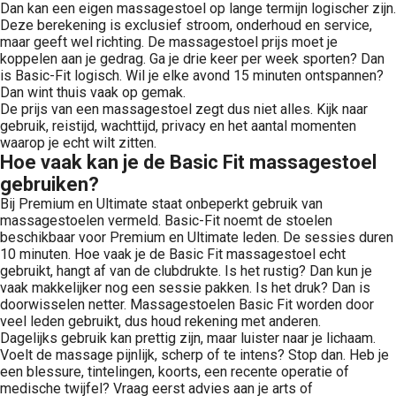
Dan kan een eigen massagestoel op lange termijn logischer zijn.
Deze berekening is exclusief stroom, onderhoud en service,
maar geeft wel richting. De massagestoel prijs moet je
koppelen aan je gedrag. Ga je drie keer per week sporten? Dan
is Basic-Fit logisch. Wil je elke avond 15 minuten ontspannen?
Dan wint thuis vaak op gemak.
De prijs van een massagestoel zegt dus niet alles. Kijk naar
gebruik, reistijd, wachttijd, privacy en het aantal momenten
waarop je echt wilt zitten.
Hoe vaak kan je de Basic Fit massagestoel
gebruiken?
Bij Premium en Ultimate staat onbeperkt gebruik van
massagestoelen vermeld. Basic-Fit noemt de stoelen
beschikbaar voor Premium en Ultimate leden. De sessies duren
10 minuten. Hoe vaak je de Basic Fit massagestoel echt
gebruikt, hangt af van de clubdrukte. Is het rustig? Dan kun je
vaak makkelijker nog een sessie pakken. Is het druk? Dan is
doorwisselen netter. Massagestoelen Basic Fit worden door
veel leden gebruikt, dus houd rekening met anderen.
Dagelijks gebruik kan prettig zijn, maar luister naar je lichaam.
Voelt de massage pijnlijk, scherp of te intens? Stop dan. Heb je
een blessure, tintelingen, koorts, een recente operatie of
medische twijfel? Vraag eerst advies aan je arts of