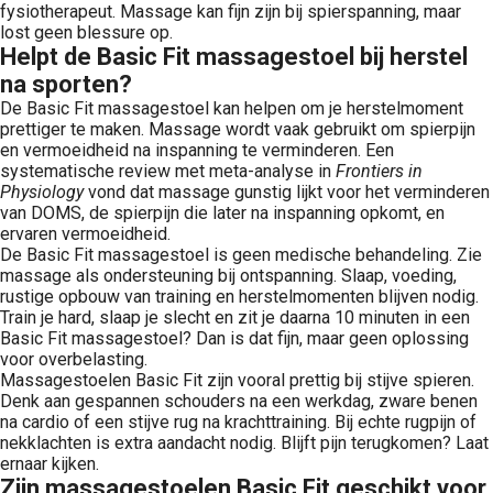
fysiotherapeut. Massage kan fijn zijn bij spierspanning, maar
lost geen blessure op.
Helpt de Basic Fit massagestoel bij herstel
na sporten?
De Basic Fit massagestoel kan helpen om je herstelmoment
prettiger te maken. Massage wordt vaak gebruikt om spierpijn
en vermoeidheid na inspanning te verminderen. Een
systematische review met meta-analyse in
Frontiers in
Physiology
vond dat massage gunstig lijkt voor het verminderen
van DOMS, de spierpijn die later na inspanning opkomt, en
ervaren vermoeidheid.
De Basic Fit massagestoel is geen medische behandeling. Zie
massage als ondersteuning bij ontspanning. Slaap, voeding,
rustige opbouw van training en herstelmomenten blijven nodig.
Train je hard, slaap je slecht en zit je daarna 10 minuten in een
Basic Fit massagestoel? Dan is dat fijn, maar geen oplossing
voor overbelasting.
Massagestoelen Basic Fit zijn vooral prettig bij stijve spieren.
Denk aan gespannen schouders na een werkdag, zware benen
na cardio of een stijve rug na krachttraining. Bij echte rugpijn of
nekklachten is extra aandacht nodig. Blijft pijn terugkomen? Laat
ernaar kijken.
Zijn massagestoelen Basic Fit geschikt voor