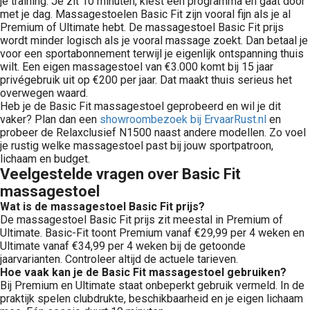
je training. Je zit 10 minuten, kiest een programma en gaat door
met je dag. Massagestoelen Basic Fit zijn vooral fijn als je al
Premium of Ultimate hebt. De massagestoel Basic Fit prijs
wordt minder logisch als je vooral massage zoekt. Dan betaal je
voor een sportabonnement terwijl je eigenlijk ontspanning thuis
wilt. Een eigen massagestoel van €3.000 komt bij 15 jaar
privégebruik uit op €200 per jaar. Dat maakt thuis serieus het
overwegen waard.
Heb je de Basic Fit massagestoel geprobeerd en wil je dit
vaker? Plan dan een
showroombezoek bij ErvaarRust.nl
en
probeer de Relaxclusief N1500 naast andere modellen. Zo voel
je rustig welke massagestoel past bij jouw sportpatroon,
lichaam en budget.
Veelgestelde vragen over Basic Fit
massagestoel
Wat is de massagestoel Basic Fit prijs?
De massagestoel Basic Fit prijs zit meestal in Premium of
Ultimate. Basic-Fit toont Premium vanaf €29,99 per 4 weken en
Ultimate vanaf €34,99 per 4 weken bij de getoonde
jaarvarianten. Controleer altijd de actuele tarieven.
Hoe vaak kan je de Basic Fit massagestoel gebruiken?
Bij Premium en Ultimate staat onbeperkt gebruik vermeld. In de
praktijk spelen clubdrukte, beschikbaarheid en je eigen lichaam