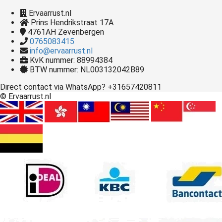
Ervaarrust.nl
Prins Hendrikstraat 17A
4761AH
Zevenbergen
0765083415
info@ervaarrust.nl
KvK nummer: 88994384
BTW nummer: NL003132042B89
Direct contact via WhatsApp? +31657420811
© Ervaarrust.nl