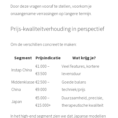
Door deze vragen vooraf te stellen, voorkom je
onaangename verrassingen op langere termijn.
Prijs-kwaliteitverhouding in perspectief
Om de verschillen concreet te maken:
Segment
Prijsindicatie
Wat krijg je?
€1.000 –
Veel features, kortere
Instap China
€3.500
levensduur
Middenklasse
€2.500 –
Goede balans
China
€9.000
techniek/prijs
€5.000 –
Duurzaamheid, precisie,
Japan
€15.000+
therapeutische kwaliteit
In het high-end segment zien we dat Japanse modellen