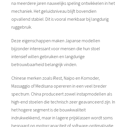
na meerdere jaren nauwelijks speling ontwikkelen in het
mechaniek. Het geluidsniveau blijft bovendien
opvallend stabiel. Dit is vooral merkbaar bij langdurig
ruggebruik.
Deze eigenschappen maken Japanse modellen
bijzonder interessant voor mensen die hun stoel
intensief willen gebruiken en langdurige
betrouwbaarheid belangrijk vinden.
Chinese merken zoals iRest, Naipo en Komoder,
Massaggio of Medisana opereren in een veel breder
spectrum. China produceert zowel instapmodellen als
high-end stoelen die technisch zeer geavanceerd zijn. In
het hogere segment is de bouwkwaliteit
indrukwekkend, maar in lagere prijsklassen wordt soms
bespaard op motorcapaciteit of software-optimalisatie.