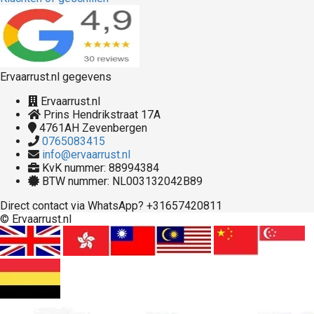
Ervaarrust.nl gegevens
Ervaarrust.nl
Prins Hendrikstraat 17A
4761AH
Zevenbergen
0765083415
info@ervaarrust.nl
KvK nummer: 88994384
BTW nummer: NL003132042B89
Direct contact via WhatsApp? +31657420811
© Ervaarrust.nl