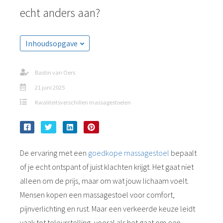
echt anders aan?
Inhoudsopgave
Bastin van Oers
21 juni 2025
Kwaliteitsverschillen massagestoelen
De ervaring met een
goedkope massagestoel
bepaalt
of je echt ontspant of juist klachten krijgt. Het gaat niet
alleen om de prijs, maar om wat jouw lichaam voelt.
Mensen kopen een massagestoel voor comfort,
pijnverlichting en rust. Maar een verkeerde keuze leidt
vaak tot teleurstelling, vooral als het gaat om een