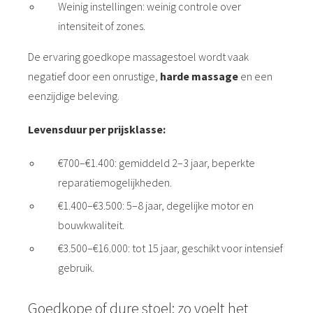
Weinig instellingen: weinig controle over
intensiteit of zones.
De ervaring goedkope massagestoel wordt vaak
negatief door een onrustige,
harde massage
en een
eenzijdige beleving.
Levensduur per prijsklasse:
€700–€1.400: gemiddeld 2–3 jaar, beperkte
reparatiemogelijkheden.
€1.400–€3.500: 5–8 jaar, degelijke motor en
bouwkwaliteit.
€3.500–€16.000: tot 15 jaar, geschikt voor intensief
gebruik.
Goedkope of dure stoel: zo voelt het