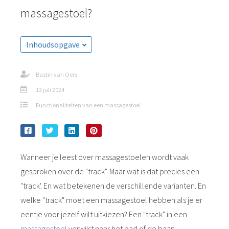
massagestoel?
Inhoudsopgave
Bastin van Oers
12 juli 2024
Functionaliteiten van een massagestoel
Wanneer je leest over massagestoelen wordt vaak
gesproken over de "track". Maar wat is dat precies een
"track'. En wat betekenen de verschillende varianten. En
welke "track" moet een massagestoel hebben als je er
eentje voor jezelf wilt uitkiezen? Een "track" in een
massagestoel
verwijst naar het pad of de baan